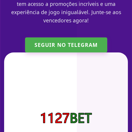
tem acesso a promoções incríveis e uma
experiência de jogo inigualável. Junte-se aos
vencedores agora!
SEGUIR NO TELEGRAM