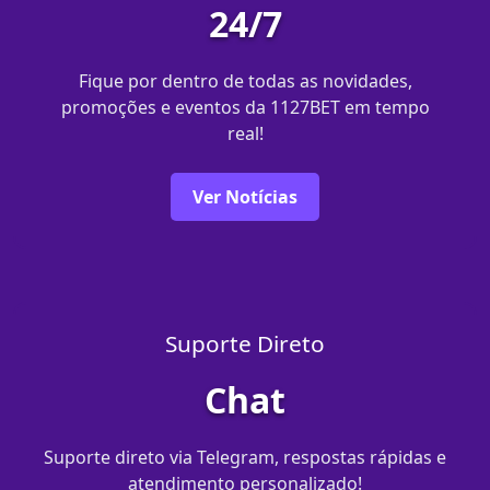
24/7
Fique por dentro de todas as novidades,
promoções e eventos da 1127BET em tempo
real!
Ver Notícias
Suporte Direto
Chat
Suporte direto via Telegram, respostas rápidas e
atendimento personalizado!