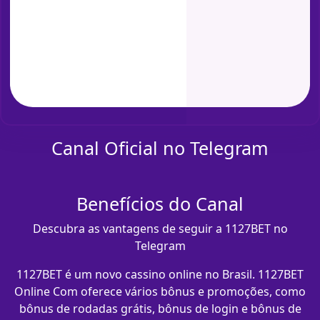
Canal Oficial no Telegram
Benefícios do Canal
Descubra as vantagens de seguir a 1127BET no
Telegram
1127BET é um novo cassino online no Brasil. 1127BET
Online Com oferece vários bônus e promoções, como
bônus de rodadas grátis, bônus de login e bônus de