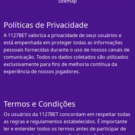
Sitemap
Políticas de Privacidade
A 1127BET valoriza a privacidade de seus usuários e
está empenhada em proteger todas as informações
pessoais fornecidas durante o uso de nossos canais de
comunicação. Todos os dados coletados são utilizados
exclusivamente para fins de melhoria contínua da
experiência de nossos jogadores.
Termos e Condições
Os usuários da 1127BET concordam em respeitar todas
as regras e regulamentos estabelecidos. É importante
ler e entender todos os termos antes de participar de