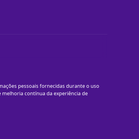
rmações pessoais fornecidas durante o uso
e melhoria contínua da experiência de