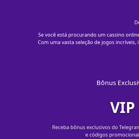
D
Se você está procurando um cassino online
Com uma vasta seleção de jogos incríveis, i
Bônus Exclusi
VIP
Receba bônus exclusivos do Telegra
e códigos promocionai