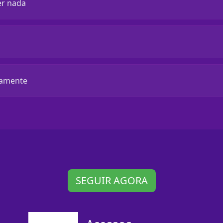
er nada
camente
SEGUIR AGORA