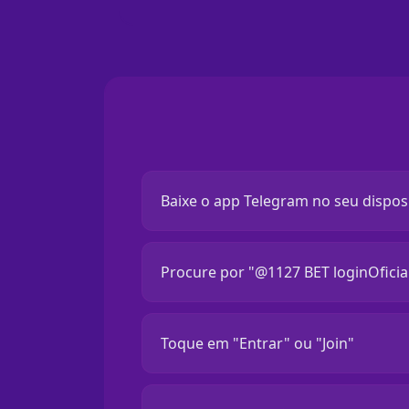
Baixe o app Telegram no seu disposi
Procure por "@1127 BET loginOficia
Toque em "Entrar" ou "Join"