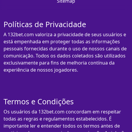
Sitemap
Políticas de Privacidade
A 132bet.com valoriza a privacidade de seus usuários e
está empenhada em proteger todas as informações
pessoais fornecidas durante o uso de nossos canais de
comunicação. Todos os dados coletados são utilizados
exclusivamente para fins de melhoria contínua da
experiência de nossos jogadores.
Termos e Condições
Os usuários da 132bet.com concordam em respeitar
todas as regras e regulamentos estabelecidos. É
importante ler e entender todos os termos antes de