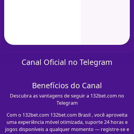
Canal Oficial no Telegram
Benefícios do Canal
Descubra as vantagens de seguir a 132bet.com no
Telegram
Com o 132bet.com 132bet.com Brasil , você aproveita
uma experiência móvel otimizada, suporte 24 horas e
jogos disponíveis a qualquer momento — registre-se e