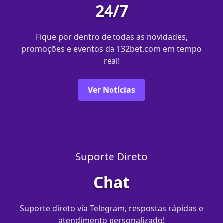
24/7
Fique por dentro de todas as novidades,
promoções e eventos da 132bet.com em tempo
real!
Ver Notícias
Suporte Direto
Chat
Suporte direto via Telegram, respostas rápidas e
atendimento personalizado!