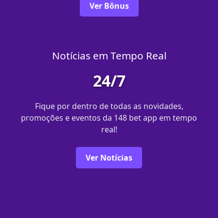
Ver Bônus
Notícias em Tempo Real
24/7
Fique por dentro de todas as novidades,
promoções e eventos da 148 bet app em tempo
real!
Ver Notícias