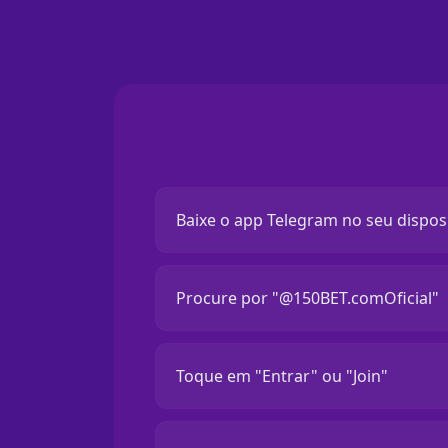
Baixe o app Telegram no seu disposi
Procure por "@150BET.comOficial"
Toque em "Entrar" ou "Join"