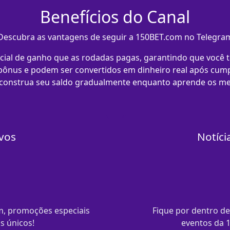
Benefícios do Canal
Descubra as vantagens de seguir a 150BET.com no Telegra
ial de ganho que as rodadas pagas, garantindo que você 
ônus e podem ser convertidos em dinheiro real após cumpr
 construa seu saldo gradualmente enquanto aprende os me
vos
Notíci
m, promoções especiais
Fique por dentro d
s únicos!
eventos da 