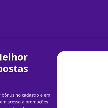
Melhor
postas
r bônus no cadastro e em
 tem acesso a promoções