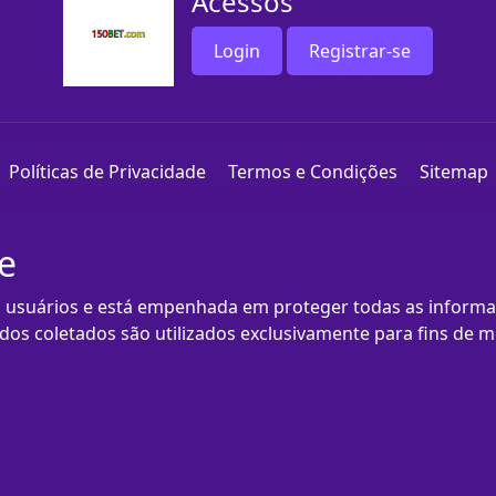
Acessos
Login
Registrar-se
Políticas de Privacidade
Termos e Condições
Sitemap
de
us usuários e está empenhada em proteger todas as informa
os coletados são utilizados exclusivamente para fins de m