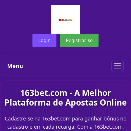
Login
Registrar-se
Menu
163bet.com - A Melhor
Plataforma de Apostas Online
Cadastre-se na 163bet.com para ganhar bônus no
cadastro e em cada recarga. Com a 163bet.com,