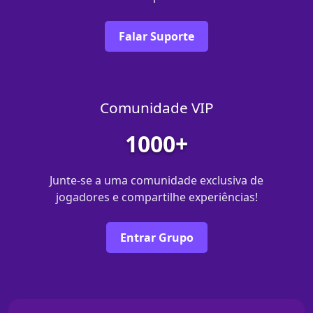
Falar Suporte
Comunidade VIP
1000+
Junte-se a uma comunidade exclusiva de
jogadores e compartilhe experiências!
Entrar Grupo