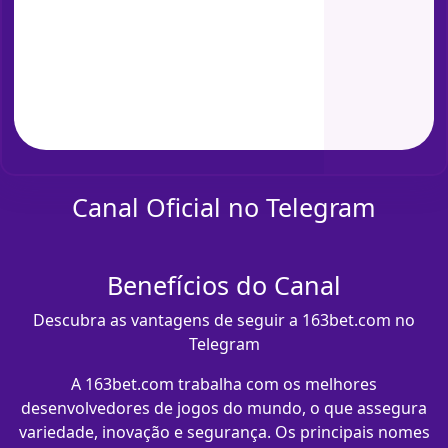
Canal Oficial no Telegram
Benefícios do Canal
Descubra as vantagens de seguir a 163bet.com no
Telegram
A 163bet.com trabalha com os melhores
desenvolvedores de jogos do mundo, o que assegura
variedade, inovação e segurança. Os principais nomes