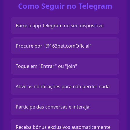
Como Seguir no Telegram
Baixe o app Telegram no seu dispositivo
Procure por "@163bet.comOficial"
Toque em "Entrar" ou "Join"
Ative as notificações para não perder nada
Participe das conversas e interaja
Receba bônus exclusivos automaticamente