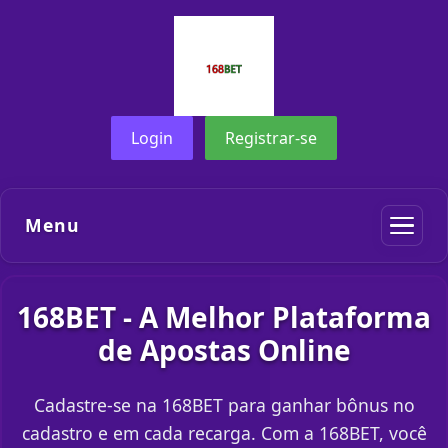
Login
Registrar-se
Menu
168BET - A Melhor Plataforma
de Apostas Online
Cadastre-se na 168BET para ganhar bônus no
cadastro e em cada recarga. Com a 168BET, você