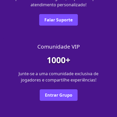
atendimento personalizado!
Falar Suporte
Comunidade VIP
1000+
Junte-se a uma comunidade exclusiva de
jogadores e compartilhe experiências!
Entrar Grupo