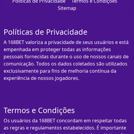
Políticas de Privacidade
Termos e Condições
Sitemap
Políticas de Privacidade
A 168BET valoriza a privacidade de seus usuários e está
empenhada em proteger todas as informações
pessoais fornecidas durante o uso de nossos canais de
comunicação. Todos os dados coletados são utilizados
exclusivamente para fins de melhoria contínua da
experiência de nossos jogadores.
Termos e Condições
Os usuários da 168BET concordam em respeitar todas
as regras e regulamentos estabelecidos. É importante