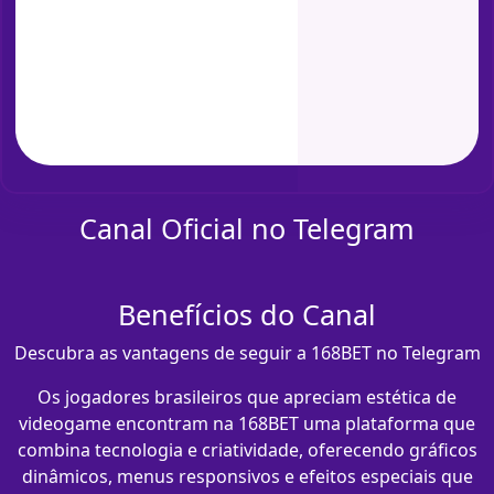
Canal Oficial no Telegram
Benefícios do Canal
Descubra as vantagens de seguir a 168BET no Telegram
Os jogadores brasileiros que apreciam estética de
videogame encontram na 168BET uma plataforma que
combina tecnologia e criatividade, oferecendo gráficos
dinâmicos, menus responsivos e efeitos especiais que