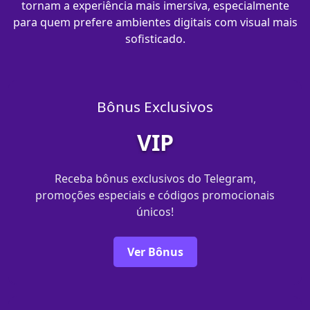
tornam a experiência mais imersiva, especialmente
para quem prefere ambientes digitais com visual mais
sofisticado.
Bônus Exclusivos
VIP
Receba bônus exclusivos do Telegram,
promoções especiais e códigos promocionais
únicos!
Ver Bônus