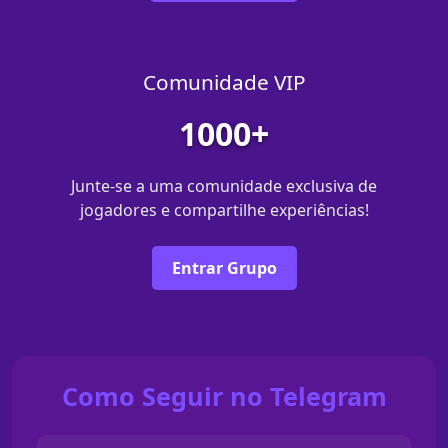
Comunidade VIP
1000+
Junte-se a uma comunidade exclusiva de
jogadores e compartilhe experiências!
Entrar Grupo
Como Seguir no Telegram