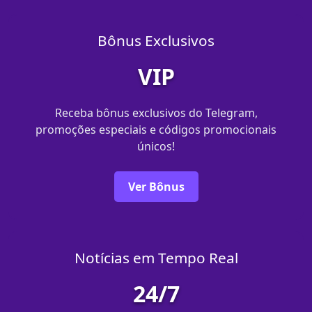
Bônus Exclusivos
VIP
Receba bônus exclusivos do Telegram,
promoções especiais e códigos promocionais
únicos!
Ver Bônus
Notícias em Tempo Real
24/7