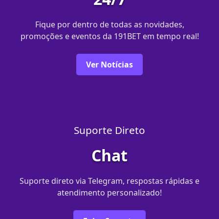
Fique por dentro de todas as novidades,
promoções e eventos da 191BET em tempo real!
Ver Notícias
Suporte Direto
Chat
Suporte direto via Telegram, respostas rápidas e
atendimento personalizado!