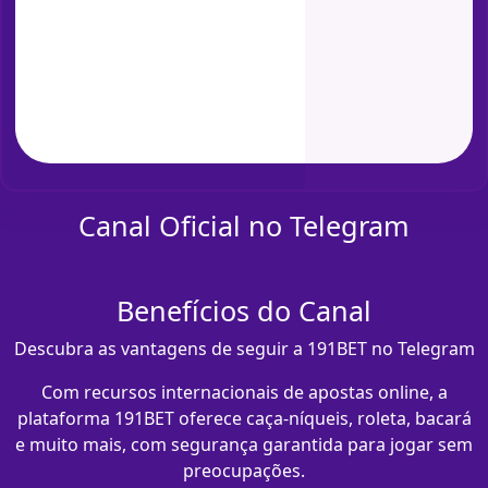
Canal Oficial no Telegram
Benefícios do Canal
Descubra as vantagens de seguir a 191BET no Telegram
Com recursos internacionais de apostas online, a
plataforma 191BET oferece caça-níqueis, roleta, bacará
e muito mais, com segurança garantida para jogar sem
preocupações.