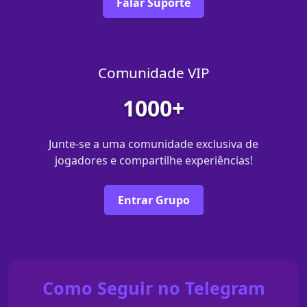
Falar Suporte
Comunidade VIP
1000+
Junte-se a uma comunidade exclusiva de
jogadores e compartilhe experiências!
Entrar Grupo
Como Seguir no Telegram