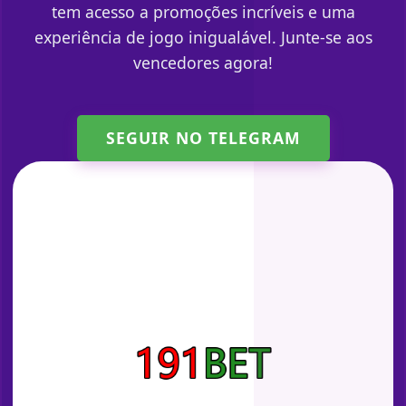
tem acesso a promoções incríveis e uma
experiência de jogo inigualável. Junte-se aos
vencedores agora!
SEGUIR NO TELEGRAM