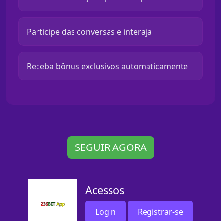
Participe das conversas e interaja
Receba bônus exclusivos automaticamente
SEGUIR AGORA
Acessos
Login
Registrar-se