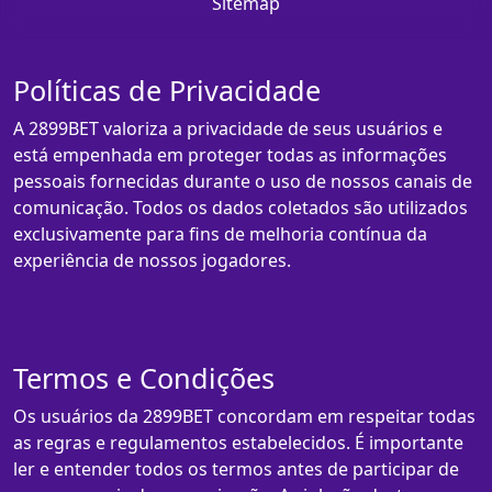
Sitemap
Políticas de Privacidade
A 2899BET valoriza a privacidade de seus usuários e
está empenhada em proteger todas as informações
pessoais fornecidas durante o uso de nossos canais de
comunicação. Todos os dados coletados são utilizados
exclusivamente para fins de melhoria contínua da
experiência de nossos jogadores.
Termos e Condições
Os usuários da 2899BET concordam em respeitar todas
as regras e regulamentos estabelecidos. É importante
ler e entender todos os termos antes de participar de