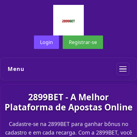
Login
Registrar-se
Menu
2899BET - A Melhor
Plataforma de Apostas Online
Cadastre-se na 2899BET para ganhar bônus no
cadastro e em cada recarga. Com a 2899BET, você