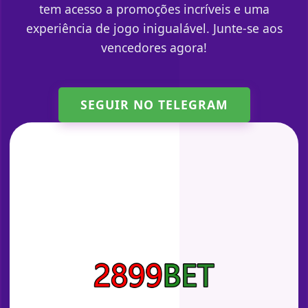
tem acesso a promoções incríveis e uma
experiência de jogo inigualável. Junte-se aos
vencedores agora!
SEGUIR NO TELEGRAM