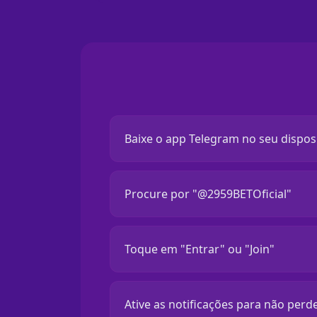
Baixe o app Telegram no seu disposi
Procure por "@2959BETOficial"
Toque em "Entrar" ou "Join"
Ative as notificações para não perd