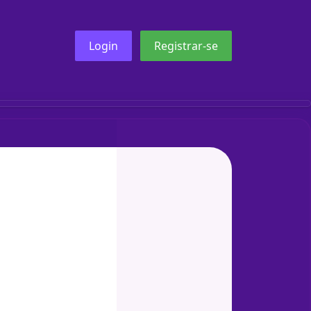
Login
Registrar-se