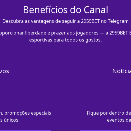
Benefícios do Canal
Descubra as vantagens de seguir a 2959BET no Telegram
orcionar liberdade e prazer aos jogadores — a 2959BET Bra
esportivas para todos os gostos.
vos
Notíci
m, promoções especiais
Fique por dentro d
s únicos!
eventos da