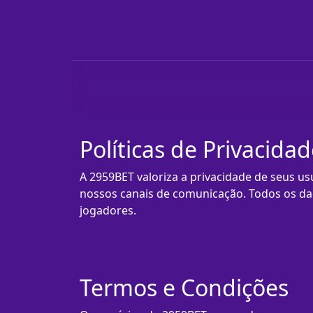
Políticas de Privacida
A 2959BET valoriza a privacidade de seus u
nossos canais de comunicação. Todos os dad
jogadores.
Termos e Condições