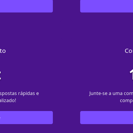
to
Co
t
espostas rápidas e
Junte-se a uma com
lizado!
compa
e