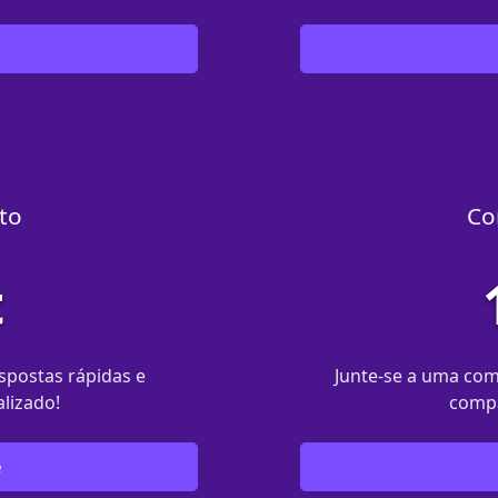
to
Co
t
espostas rápidas e
Junte-se a uma com
lizado!
compa
e