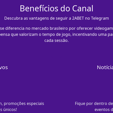
Benefícios do Canal
Descubra as vantagens de seguir a 2ABET no Telegram
se diferencia no mercado brasileiro por oferecer videogam
pensa que valorizam o tempo de jogo, incentivando uma par
cada sessão.
vos
Notíci
m, promoções especiais
Fique por dentro d
s únicos!
eventos d