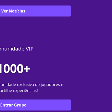
Ver Notícias
munidade VIP
1000+
unidade exclusiva de jogadores e
rtilhe experiências!
Entrar Grupo