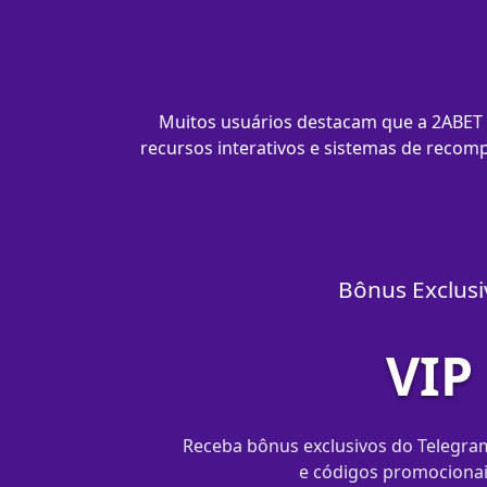
Muitos usuários destacam que a 2ABET 
recursos interativos e sistemas de recom
Bônus Exclusi
VIP
Receba bônus exclusivos do Telegra
e códigos promocionai