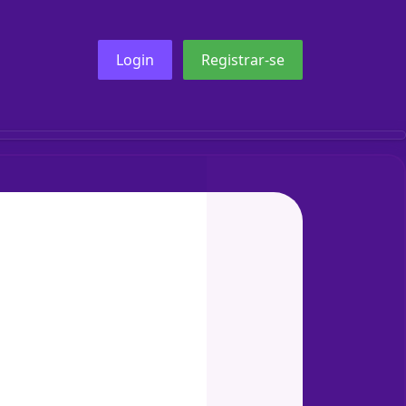
Login
Registrar-se