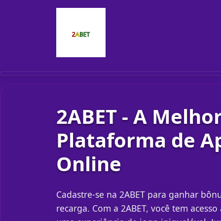
2ABET - A Melho
Plataforma de A
Online
Cadastre-se na 2ABET para ganhar bônu
recarga. Com a 2ABET, você tem acesso 