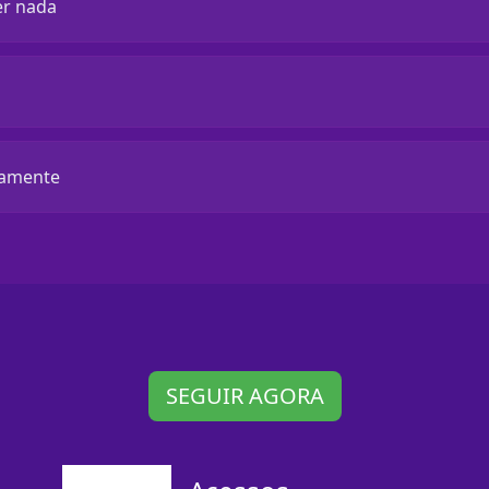
er nada
camente
SEGUIR AGORA