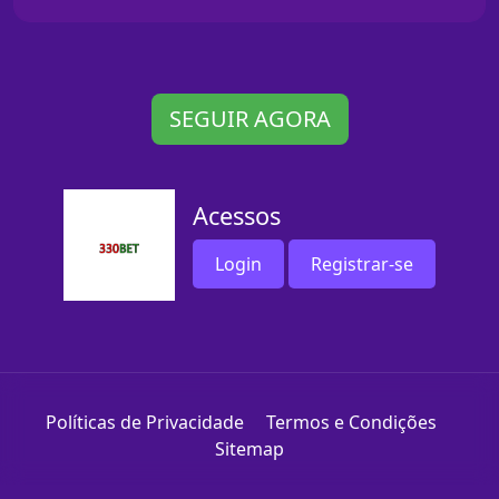
SEGUIR AGORA
Acessos
Login
Registrar-se
Políticas de Privacidade
Termos e Condições
Sitemap