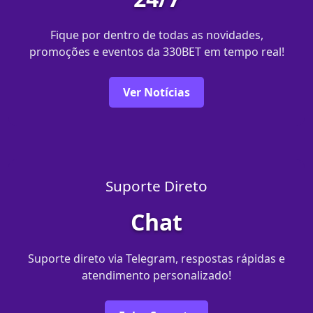
Fique por dentro de todas as novidades,
promoções e eventos da 330BET em tempo real!
Ver Notícias
Suporte Direto
Chat
Suporte direto via Telegram, respostas rápidas e
atendimento personalizado!