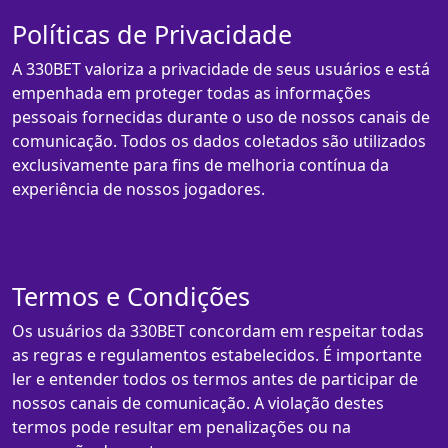
Políticas de Privacidade
A 330BET valoriza a privacidade de seus usuários e está
empenhada em proteger todas as informações
pessoais fornecidas durante o uso de nossos canais de
comunicação. Todos os dados coletados são utilizados
exclusivamente para fins de melhoria contínua da
experiência de nossos jogadores.
Termos e Condições
Os usuários da 330BET concordam em respeitar todas
as regras e regulamentos estabelecidos. É importante
ler e entender todos os termos antes de participar de
nossos canais de comunicação. A violação destes
termos pode resultar em penalizações ou na