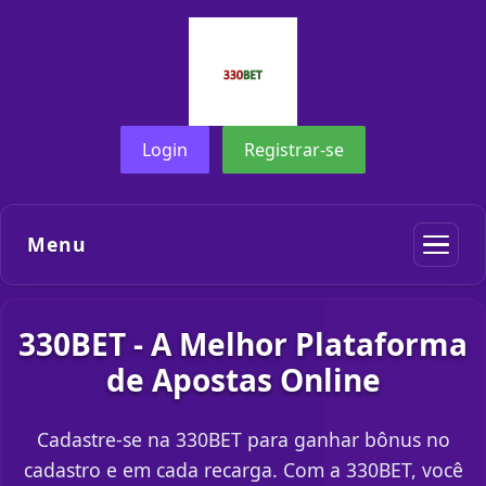
Login
Registrar-se
Menu
330BET - A Melhor Plataforma
de Apostas Online
Cadastre-se na 330BET para ganhar bônus no
cadastro e em cada recarga. Com a 330BET, você