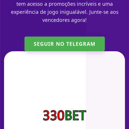
tem acesso a promoções incríveis e uma
experiência de jogo inigualável. Junte-se aos
vencedores agora!
SEGUIR NO TELEGRAM