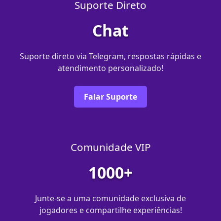
Suporte Direto
Chat
Suporte direto via Telegram, respostas rápidas e
atendimento personalizado!
Falar Suporte
Comunidade VIP
1000+
Junte-se a uma comunidade exclusiva de
jogadores e compartilhe experiências!