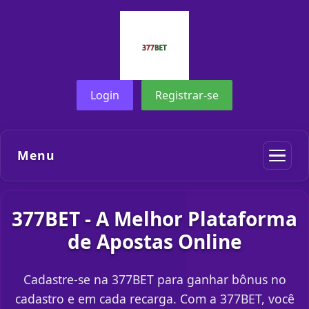
Login
Registrar-se
Menu
377BET - A Melhor Plataforma
de Apostas Online
Cadastre-se na 377BET para ganhar bônus no
cadastro e em cada recarga. Com a 377BET, você