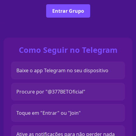
Entrar Grupo
Como Seguir no Telegram
Baixe o app Telegram no seu dispositivo
Procure por "@377BETOficial"
Toque em "Entrar" ou "Join"
Ative as notificações para não perder nada