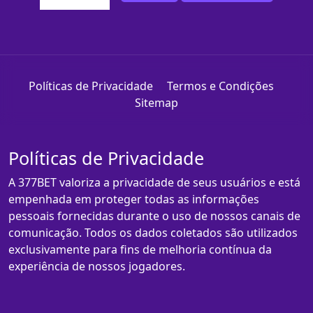
Políticas de Privacidade
Termos e Condições
Sitemap
Políticas de Privacidade
A 377BET valoriza a privacidade de seus usuários e está
empenhada em proteger todas as informações
pessoais fornecidas durante o uso de nossos canais de
comunicação. Todos os dados coletados são utilizados
exclusivamente para fins de melhoria contínua da
experiência de nossos jogadores.