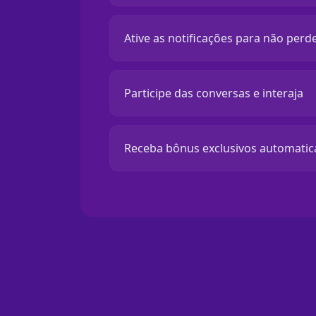
Ative as notificações para não perd
Participe das conversas e interaja
Receba bônus exclusivos automati