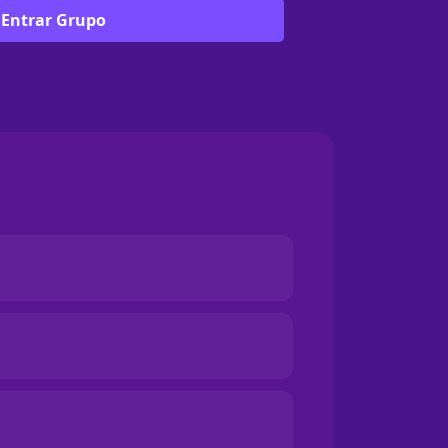
Entrar Grupo