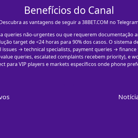
Benefícios do Canal
Descubra as vantagens de seguir a 38BET.COM no Telegra
ara queries não-urgentes ou que requerem documentação an
ução target de <24 horas para 90% dos casos. O sistema de
l issues → technical specialists, payment queries → financ
h-value queries, escalated complaints recebem priority), e w
rect para VIP players e markets específicos onde phone pre
vos
Notíci