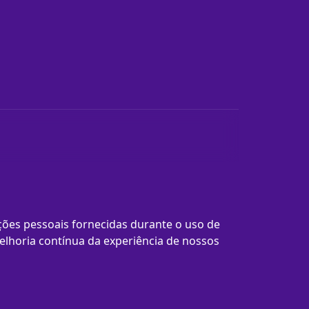
ões pessoais fornecidas durante o uso de
elhoria contínua da experiência de nossos