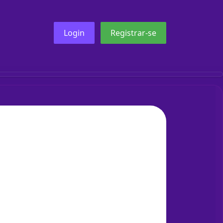
Login
Registrar-se