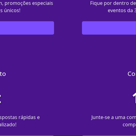
m, promoções especiais
Fique por dentro d
s únicos!
eventos da 
to
Co
t
espostas rápidas e
Junte-se a uma com
lizado!
compa