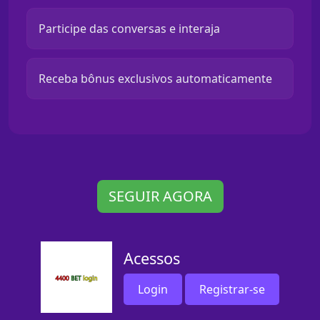
Participe das conversas e interaja
Receba bônus exclusivos automaticamente
SEGUIR AGORA
Acessos
Login
Registrar-se