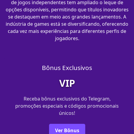
de jogos independentes tem ampliado o leque de
opções disponíveis, permitindo que títulos inovadores
se destaquem em meio aos grandes lançamentos. A
indústria de games está se diversificando, oferecendo
cada vez mais experiências para diferentes perfis de
jogadores.
Bônus Exclusivos
VIP
Receba bônus exclusivos do Telegram,
promoções especiais e códigos promocionais
únicos!
Ver Bônus