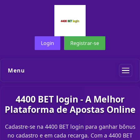
Login
Registrar-se
Menu
4400 BET login - A Melhor
Plataforma de Apostas Online
Cadastre-se na 4400 BET login para ganhar bônus
no cadastro e em cada recarga. Com a 4400 BET