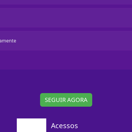
camente
SEGUIR AGORA
Acessos