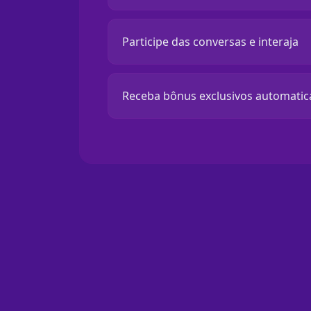
Participe das conversas e interaja
Receba bônus exclusivos automati