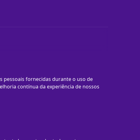
s pessoais fornecidas durante o uso de
elhoria contínua da experiência de nossos