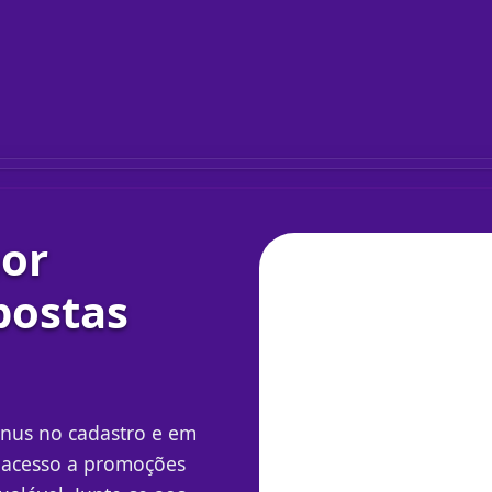
hor
postas
nus no cadastro e em
 acesso a promoções