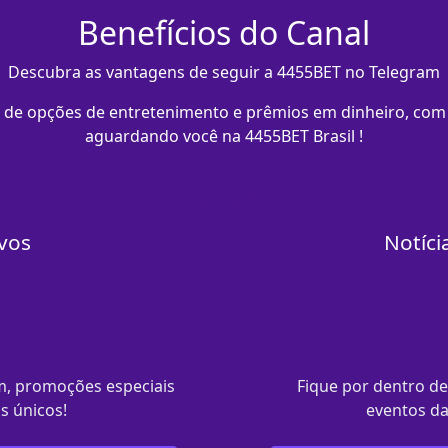
Benefícios do Canal
Descubra as vantagens de seguir a 4455BET no Telegram
 de opções de entretenimento e prêmios em dinheiro, com 
aguardando você na 4455BET Brasil !
vos
Notíci
m, promoções especiais
Fique por dentro d
s únicos!
eventos da