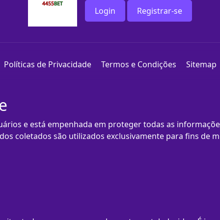
Login
Registrar-se
Políticas de Privacidade
Termos e Condições
Sitemap
de
suários e está empenhada em proteger todas as informaçõe
os coletados são utilizados exclusivamente para fins de m