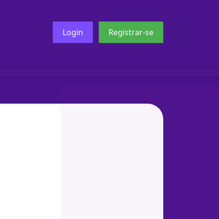
Login
Registrar-se