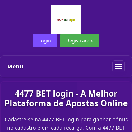
Login
Registrar-se
Menu
4477 BET login - A Melhor
Plataforma de Apostas Online
Cadastre-se na 4477 BET login para ganhar bônus
no cadastro e em cada recarga. Com a 4477 BET