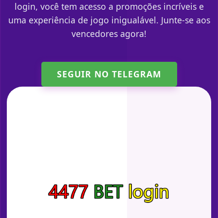
login, você tem acesso a promoções incríveis e
uma experiência de jogo inigualável. Junte-se aos
vencedores agora!
SEGUIR NO TELEGRAM