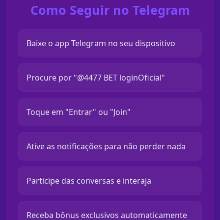
Como Seguir no Telegram
Baixe o app Telegram no seu dispositivo
Procure por "@4477 BET loginOficial"
Toque em "Entrar" ou "Join"
Ative as notificações para não perder nada
Participe das conversas e interaja
Receba bônus exclusivos automaticamente