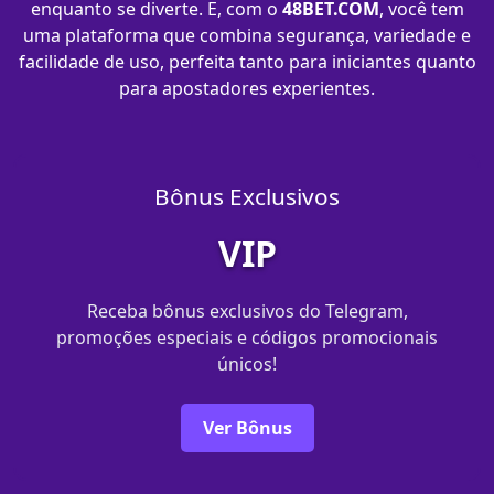
enquanto se diverte. E, com o
48BET.COM
, você tem
uma plataforma que combina segurança, variedade e
facilidade de uso, perfeita tanto para iniciantes quanto
para apostadores experientes.
Bônus Exclusivos
VIP
Receba bônus exclusivos do Telegram,
promoções especiais e códigos promocionais
únicos!
Ver Bônus