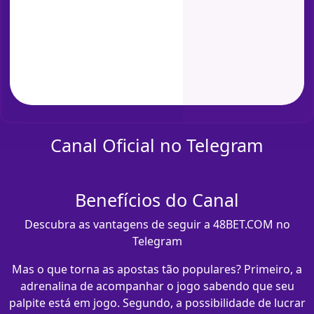
Canal Oficial no Telegram
Benefícios do Canal
Descubra as vantagens de seguir a 48BET.COM no
Telegram
Mas o que torna as apostas tão populares? Primeiro, a
adrenalina de acompanhar o jogo sabendo que seu
palpite está em jogo. Segundo, a possibilidade de lucrar