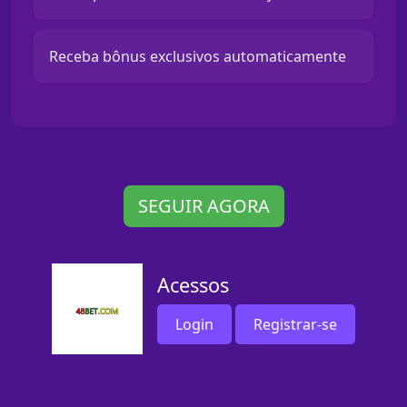
Receba bônus exclusivos automaticamente
SEGUIR AGORA
Acessos
Login
Registrar-se