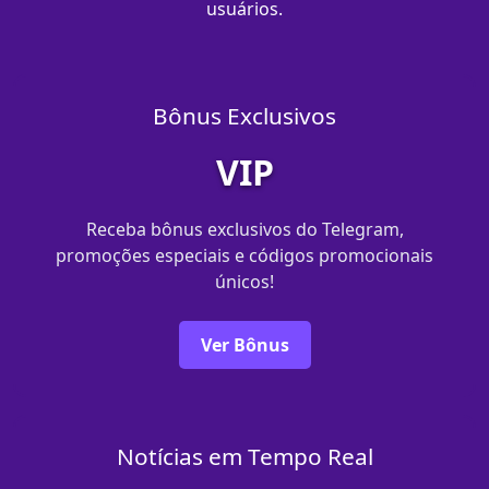
usuários.
Bônus Exclusivos
VIP
Receba bônus exclusivos do Telegram,
promoções especiais e códigos promocionais
únicos!
Ver Bônus
Notícias em Tempo Real