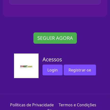
SEGUIR AGORA
Acessos
Login
Registrar-se
Políticas de Privacidade
Termos e Condições