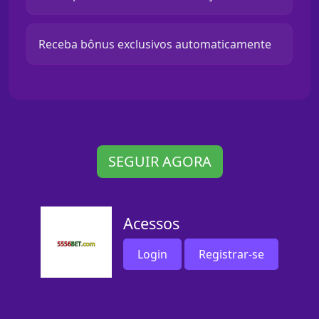
Receba bônus exclusivos automaticamente
SEGUIR AGORA
Acessos
Login
Registrar-se