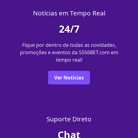
Notícias em Tempo Real
24/7
Fique por dentro de todas as novidades,
promoções e eventos da 5556BET.com em
tempo real!
Ver Notícias
Suporte Direto
Chat