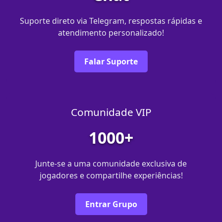
Suporte direto via Telegram, respostas rápidas e
atendimento personalizado!
Falar Suporte
Comunidade VIP
1000+
Junte-se a uma comunidade exclusiva de
jogadores e compartilhe experiências!
Entrar Grupo