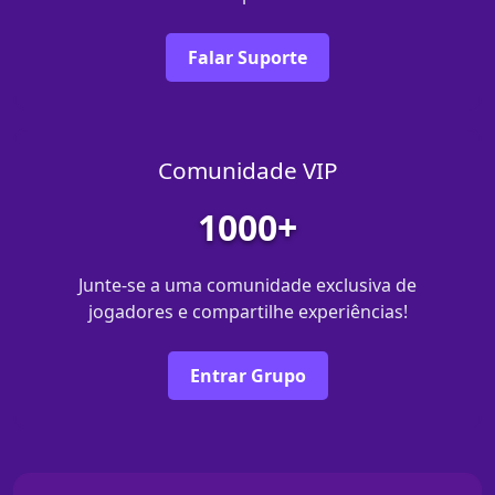
Falar Suporte
Comunidade VIP
1000+
Junte-se a uma comunidade exclusiva de
jogadores e compartilhe experiências!
Entrar Grupo