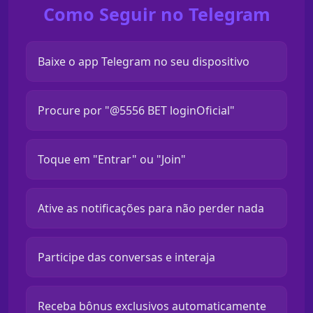
Como Seguir no Telegram
Baixe o app Telegram no seu dispositivo
Procure por "@5556 BET loginOficial"
Toque em "Entrar" ou "Join"
Ative as notificações para não perder nada
Participe das conversas e interaja
Receba bônus exclusivos automaticamente