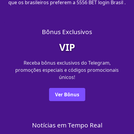
que os brasileiros preferem a 5556 BET login Brasil .
Bônus Exclusivos
VIP
Receba bônus exclusivos do Telegram,
promoções especiais e códigos promocionais
únicos!
Ver Bônus
Notícias em Tempo Real