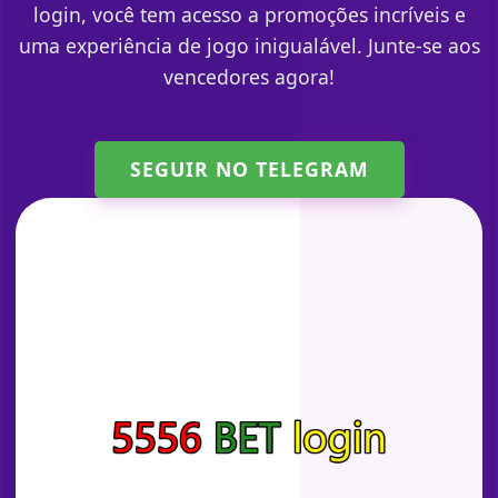
login, você tem acesso a promoções incríveis e
uma experiência de jogo inigualável. Junte-se aos
vencedores agora!
SEGUIR NO TELEGRAM