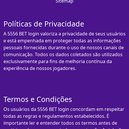
Sitemap
Políticas de Privacidade
A 5556 BET login valoriza a privacidade de seus usuários
e está empenhada em proteger todas as informações
pessoais fornecidas durante o uso de nossos canais de
comunicação. Todos os dados coletados são utilizados
exclusivamente para fins de melhoria contínua da
experiência de nossos jogadores.
Termos e Condições
Os usuários da 5556 BET login concordam em respeitar
todas as regras e regulamentos estabelecidos. É
importante ler e entender todos os termos antes de