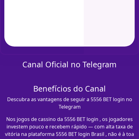
Canal Oficial no Telegram
Benefícios do Canal
Descubra as vantagens de seguir a 5556 BET login no
Telegram
Nos jogos de cassino da 5556 BET login , os jogadores
investem pouco e recebem rápido — com alta taxa de
vitória na plataforma 5556 BET login Brasil , não é à toa