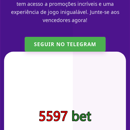
tem acesso a promoções incríveis e uma
experiência de jogo inigualável. Junte-se aos
vencedores agora!
SEGUIR NO TELEGRAM