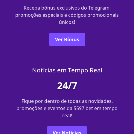
Receba bônus exclusivos do Telegram,
promoções especiais e códigos promocionais
únicos!
Ver Bônus
Notícias em Tempo Real
24/7
Fique por dentro de todas as novidades,
promoções e eventos da 5597 bet em tempo
real!
Ver Notícias