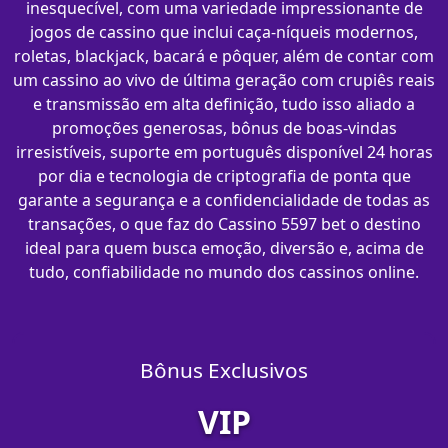
inesquecível, com uma variedade impressionante de
jogos de cassino que inclui caça-níqueis modernos,
roletas, blackjack, bacará e pôquer, além de contar com
um cassino ao vivo de última geração com crupiês reais
e transmissão em alta definição, tudo isso aliado a
promoções generosas, bônus de boas-vindas
irresistíveis, suporte em português disponível 24 horas
por dia e tecnologia de criptografia de ponta que
garante a segurança e a confidencialidade de todas as
transações, o que faz do Cassino 5597 bet o destino
ideal para quem busca emoção, diversão e, acima de
tudo, confiabilidade no mundo dos cassinos online.
Bônus Exclusivos
VIP