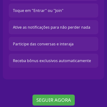
Toque em "Entrar" ou "Join"
Ative as notificações para não perder nada
Participe das conversas e interaja
Receba bônus exclusivos automaticamente
SEGUIR AGORA