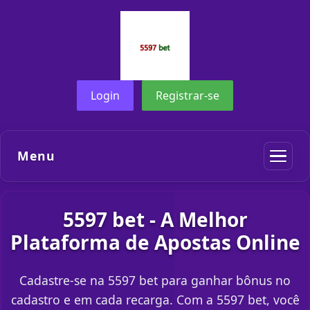
Login
Registrar-se
Menu
5597 bet - A Melhor
Plataforma de Apostas Online
Cadastre-se na 5597 bet para ganhar bônus no
cadastro e em cada recarga. Com a 5597 bet, você