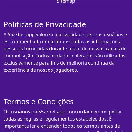
Sitemap
Políticas de Privacidade
A 55zzbet app valoriza a privacidade de seus usuários e
está empenhada em proteger todas as informações
pessoais fornecidas durante o uso de nossos canais de
comunicação. Todos os dados coletados são utilizados
exclusivamente para fins de melhoria contínua da
experiência de nossos jogadores.
Termos e Condições
Os usuários da 55zzbet app concordam em respeitar
todas as regras e regulamentos estabelecidos. É
importante ler e entender todos os termos antes de