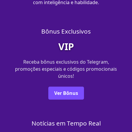
com inteligência e habilidade.
Bônus Exclusivos
VIP
Receba bônus exclusivos do Telegram,
promoções especiais e códigos promocionais
únicos!
Ver Bônus
Notícias em Tempo Real