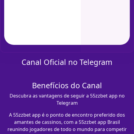
Canal Oficial no Telegram
Benefícios do Canal
Descubra as vantagens de seguir a 55zzbet app no
Telegram
A 55zzbet app é o ponto de encontro preferido dos
amantes de cassinos, com a 55zzbet app Brasil
reunindo jogadores de todo o mundo para competir