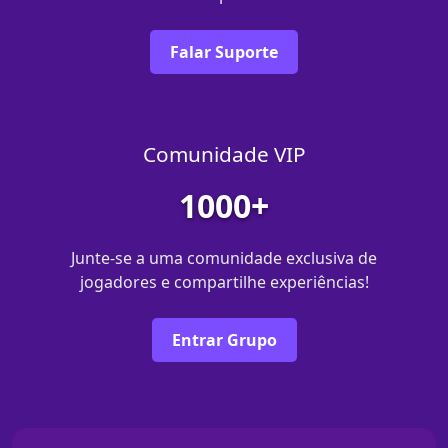
Falar Suporte
Comunidade VIP
1000+
Junte-se a uma comunidade exclusiva de
jogadores e compartilhe experiências!
Entrar Grupo