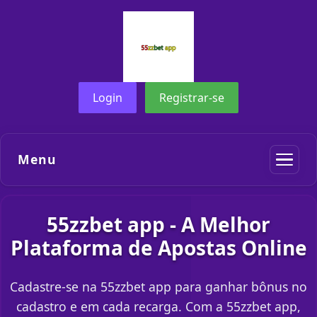
Login
Registrar-se
Menu
55zzbet app - A Melhor
Plataforma de Apostas Online
Cadastre-se na 55zzbet app para ganhar bônus no
cadastro e em cada recarga. Com a 55zzbet app,