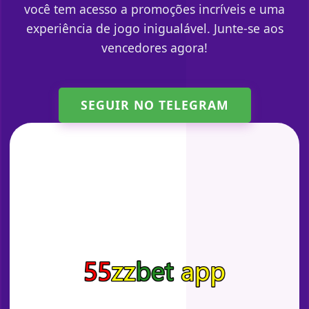
você tem acesso a promoções incríveis e uma
experiência de jogo inigualável. Junte-se aos
vencedores agora!
SEGUIR NO TELEGRAM