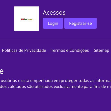
Acessos
Login
Registrar-se
Políticas de Privacidade
Termos e Condições
Sitemap
de
s usuários e está empenhada em proteger todas as informa
os coletados são utilizados exclusivamente para fins de m