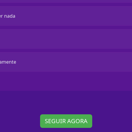
er nada
camente
SEGUIR AGORA