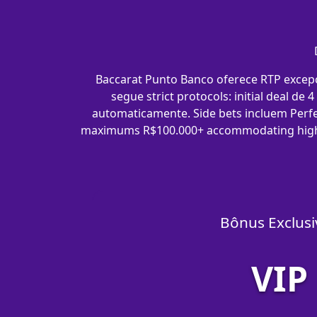
Baccarat Punto Banco oferece RTP excepci
segue strict protocols: initial deal de 
automaticamente. Side bets incluem Perfec
maximums R$100.000+ accommodating high ro
Bônus Exclusi
VIP