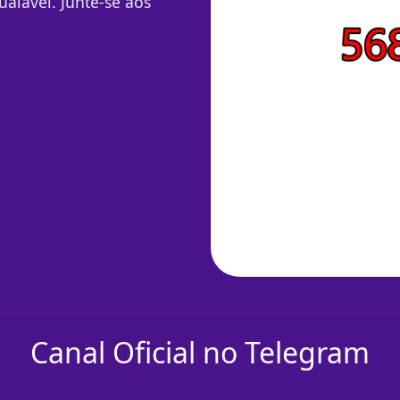
ualável. Junte-se aos
Canal Oficial no Telegram