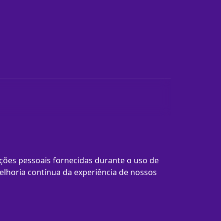
ções pessoais fornecidas durante o uso de
elhoria contínua da experiência de nossos