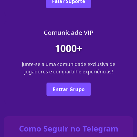
Falar Suporte
Comunidade VIP
1000+
Junte-se a uma comunidade exclusiva de
jogadores e compartilhe experiências!
Entrar Grupo
Como Seguir no Telegram