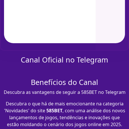
Canal Oficial no Telegram
Benefícios do Canal
Descubra as vantagens de seguir a 585BET no Telegram
Descubra o que há de mais emocionante na categoria
'Novidades' do site
585BET
, com uma análise dos novos
lançamentos de jogos, tendências e inovações que
estão moldando o cenário dos jogos online em 2025.