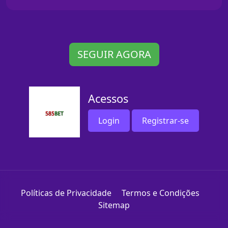
SEGUIR AGORA
Acessos
Login
Registrar-se
Políticas de Privacidade
Termos e Condições
Sitemap