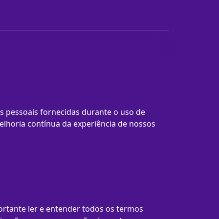
s pessoais fornecidas durante o uso de
elhoria contínua da experiência de nossos
rtante ler e entender todos os termos