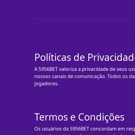
Políticas de Privacida
A 5956BET valoriza a privacidade de seus u
nossos canais de comunicação. Todos os dad
jogadores.
Termos e Condições
Os usuários da 5956BET concordam em respe