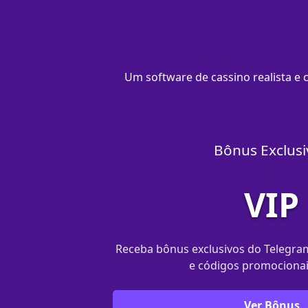
Um software de cassino realista e c
Bônus Exclusi
VIP
Receba bônus exclusivos do Telegra
e códigos promocionai
Ver Bônus