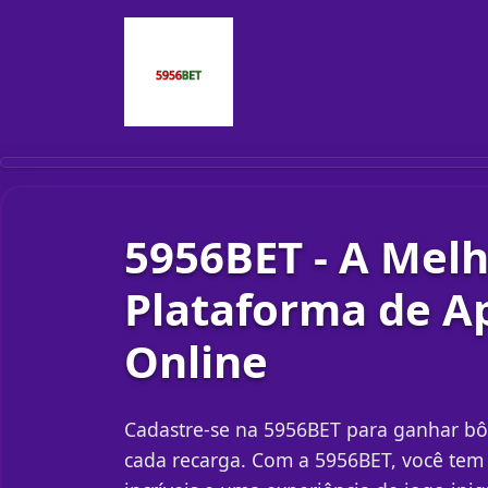
5956BET - A Mel
Plataforma de A
Online
Cadastre-se na 5956BET para ganhar bô
cada recarga. Com a 5956BET, você tem