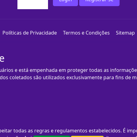
Políticas de Privacidade
Termos e Condições
Sitemap
de
suários e está empenhada em proteger todas as informaçõe
os coletados são utilizados exclusivamente para fins de m
itar todas as regras e regulamentos estabelecidos. É impo