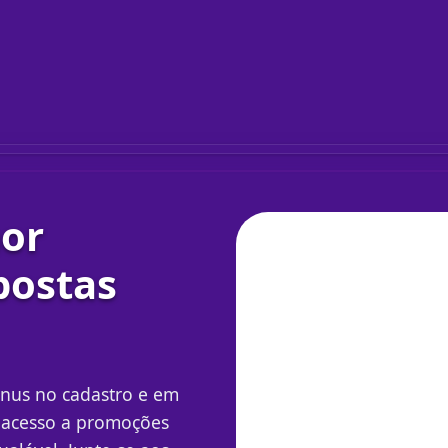
hor
postas
nus no cadastro e em
 acesso a promoções