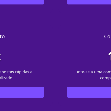
to
Co
t
espostas rápidas e
Junte-se a uma com
lizado!
compa
e