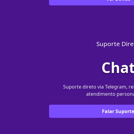
Suporte Dire
Cha
Suporte direto via Telegram, r
atendimento persona
Falar Suport