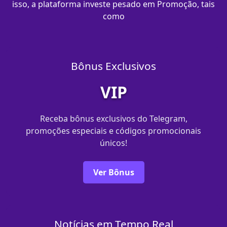
isso, a plataforma investe pesado em Promoção, tais
como
Bônus Exclusivos
VIP
Receba bônus exclusivos do Telegram,
promoções especiais e códigos promocionais
únicos!
Ver Bônus
Notícias em Tempo Real