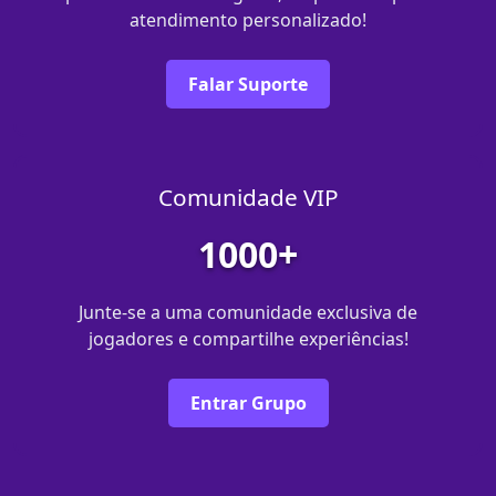
atendimento personalizado!
Falar Suporte
Comunidade VIP
1000+
Junte-se a uma comunidade exclusiva de
jogadores e compartilhe experiências!
Entrar Grupo