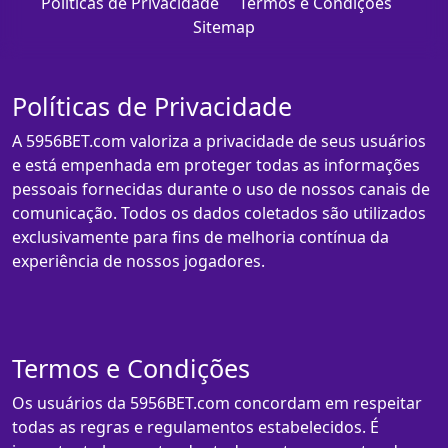
Políticas de Privacidade
Termos e Condições
Sitemap
Políticas de Privacidade
A 5956BET.com valoriza a privacidade de seus usuários
e está empenhada em proteger todas as informações
pessoais fornecidas durante o uso de nossos canais de
comunicação. Todos os dados coletados são utilizados
exclusivamente para fins de melhoria contínua da
experiência de nossos jogadores.
Termos e Condições
Os usuários da 5956BET.com concordam em respeitar
todas as regras e regulamentos estabelecidos. É