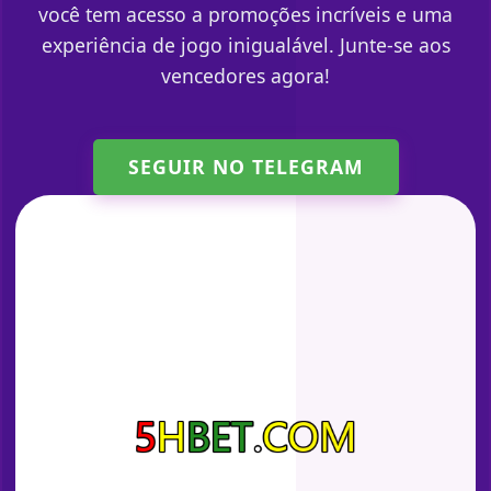
você tem acesso a promoções incríveis e uma
experiência de jogo inigualável. Junte-se aos
vencedores agora!
SEGUIR NO TELEGRAM