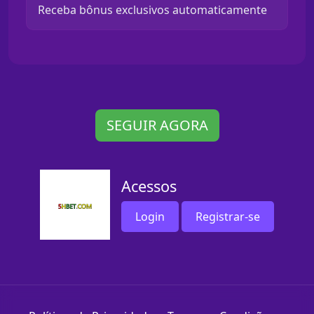
Receba bônus exclusivos automaticamente
SEGUIR AGORA
Acessos
Login
Registrar-se