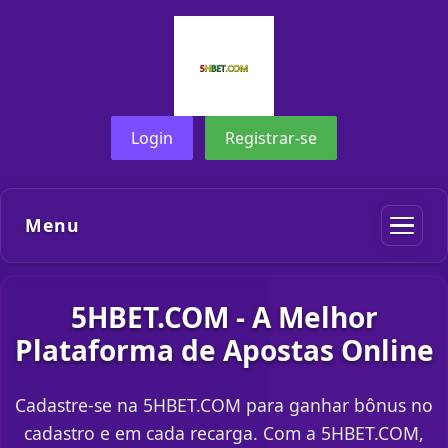
Login
Registrar-se
Menu
5HBET.COM - A Melhor
Plataforma de Apostas Online
Cadastre-se na 5HBET.COM para ganhar bônus no
cadastro e em cada recarga. Com a 5HBET.COM,