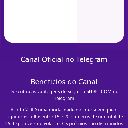
Canal Oficial no Telegram
Benefícios do Canal
Descubra as vantagens de seguir a 5HBET.COM no
Telegram
A Lotofácil é uma modalidade de loteria em que o
jogador escolhe entre 15 e 20 números de um total de
25 disponíveis no volante. Os prêmios são distribuídos