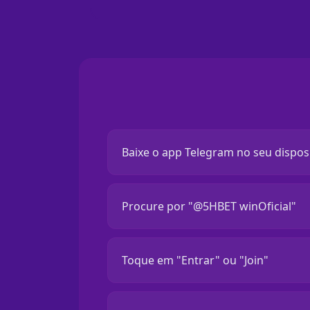
Baixe o app Telegram no seu disposi
Procure por "@5HBET winOficial"
Toque em "Entrar" ou "Join"