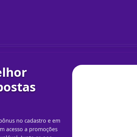
elhor
postas
bônus no cadastro e em
em acesso a promoções