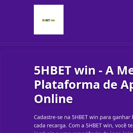
5HBET win - A M
Plataforma de A
Online
Cadastre-se na 5HBET win para ganhar 
cada recarga. Com a 5HBET win, você t