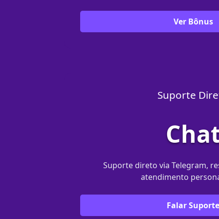
Ver Bônus
Suporte Dire
Cha
Suporte direto via Telegram, r
atendimento persona
Falar Suport