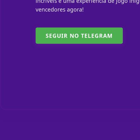
incríveis e uma experiência de jogo inig
vencedores agora!
SEGUIR NO TELEGRAM