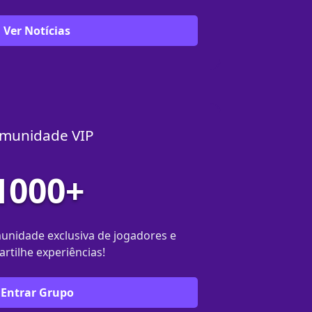
Ver Notícias
munidade VIP
1000+
unidade exclusiva de jogadores e
rtilhe experiências!
Entrar Grupo