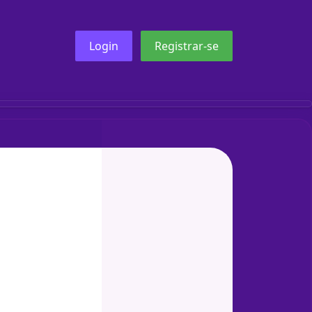
Login
Registrar-se