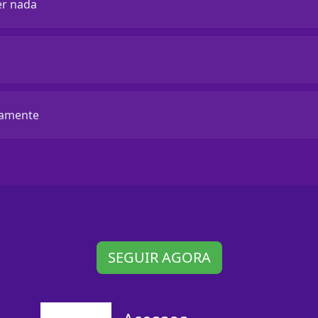
er nada
camente
SEGUIR AGORA