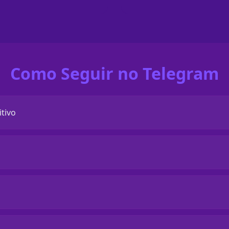
Como Seguir no Telegram
tivo