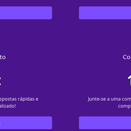
to
Co
t
espostas rápidas e
Junte-se a uma com
lizado!
compa
e