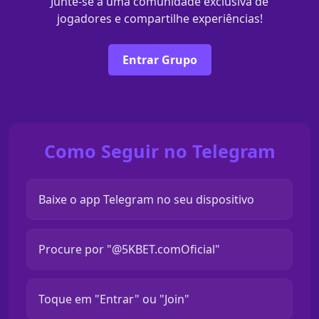
Junte-se a uma comunidade exclusiva de
jogadores e compartilhe experiências!
Entrar Grupo
Como Seguir no Telegram
Baixe o app Telegram no seu dispositivo
Procure por "@5KBET.comOficial"
Toque em "Entrar" ou "Join"