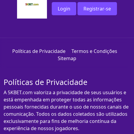
Login
Registrar-se
Políticas de Privacidade
Termos e Condições
Sitemap
Políticas de Privacidade
A 5KBET.com valoriza a privacidade de seus usuários e
está empenhada em proteger todas as informações
pessoais fornecidas durante o uso de nossos canais de
comunicação. Todos os dados coletados são utilizados
exclusivamente para fins de melhoria contínua da
experiência de nossos jogadores.