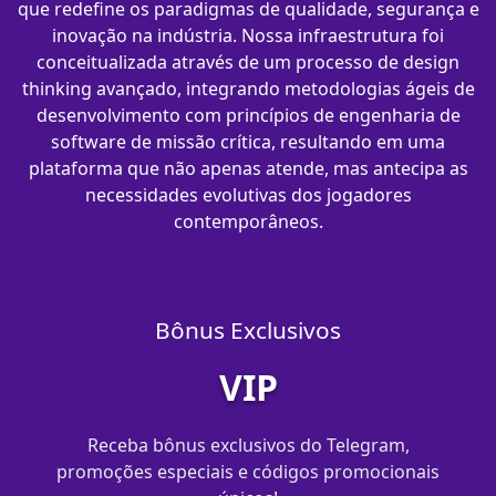
que redefine os paradigmas de qualidade, segurança e
inovação na indústria. Nossa infraestrutura foi
conceitualizada através de um processo de design
thinking avançado, integrando metodologias ágeis de
desenvolvimento com princípios de engenharia de
software de missão crítica, resultando em uma
plataforma que não apenas atende, mas antecipa as
necessidades evolutivas dos jogadores
contemporâneos.
Bônus Exclusivos
VIP
Receba bônus exclusivos do Telegram,
promoções especiais e códigos promocionais