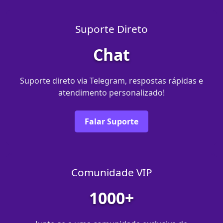
Suporte Direto
Chat
Suporte direto via Telegram, respostas rápidas e
atendimento personalizado!
Falar Suporte
Comunidade VIP
1000+