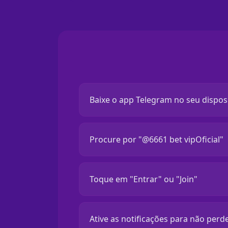
Baixe o app Telegram no seu disposi
Procure por "@6661 bet vipOficial"
Toque em "Entrar" ou "Join"
Ative as notificações para não perd