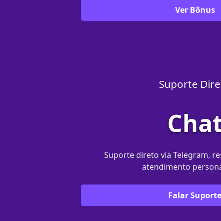
Ver Bônus
Suporte Dire
Cha
Suporte direto via Telegram, r
atendimento persona
Falar Suport