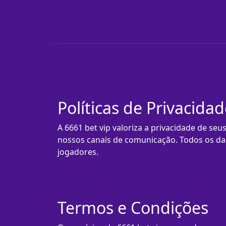
Políticas de Privacida
A 6661 bet vip valoriza a privacidade de s
nossos canais de comunicação. Todos os dad
jogadores.
Termos e Condições