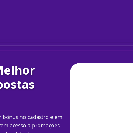
 Melhor
postas
r bônus no cadastro e em
 tem acesso a promoções