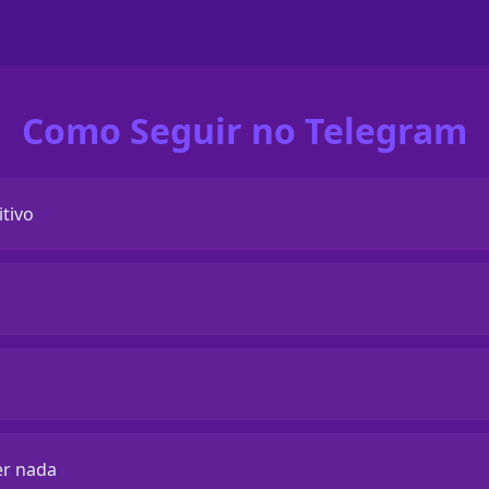
Como Seguir no Telegram
tivo
er nada