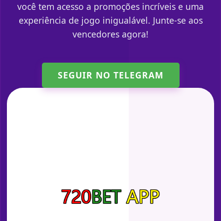
você tem acesso a promoções incríveis e uma
experiência de jogo inigualável. Junte-se aos
vencedores agora!
SEGUIR NO TELEGRAM