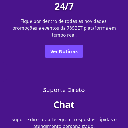
24/7
Fique por dentro de todas as novidades,
promoções e eventos da 785BET plataforma em
tempo real!
Ver Notícias
Suporte Direto
Chat
Suporte direto via Telegram, respostas rápidas e
atendimento personalizado!