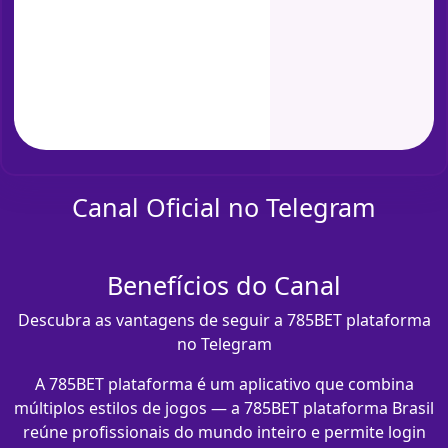
Canal Oficial no Telegram
Benefícios do Canal
Descubra as vantagens de seguir a 785BET plataforma
no Telegram
A 785BET plataforma é um aplicativo que combina
múltiplos estilos de jogos — a 785BET plataforma Brasil
reúne profissionais do mundo inteiro e permite login