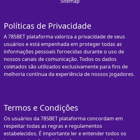
Sitemap
Políticas de Privacidade
A 785BET plataforma valoriza a privacidade de seus
usuários e está empenhada em proteger todas as
informações pessoais fornecidas durante o uso de
nossos canais de comunicação. Todos os dados
coletados são utilizados exclusivamente para fins de
melhoria contínua da experiência de nossos jogadores.
Termos e Condições
Os usuários da 785BET plataforma concordam em
respeitar todas as regras e regulamentos
estabelecidos. É importante ler e entender todos os