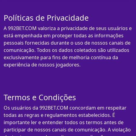
Políticas de Privacidade
A 992BET.COM valoriza a privacidade de seus usuários e
está empenhada em proteger todas as informações
pessoais fornecidas durante o uso de nossos canais de
comunicação. Todos os dados coletados são utilizados
exclusivamente para fins de melhoria contínua da
experiência de nossos jogadores.
Termos e Condições
Os usuários da 992BET.COM concordam em respeitar
todas as regras e regulamentos estabelecidos. É
importante ler e entender todos os termos antes de
participar de nossos canais de comunicação. A violação