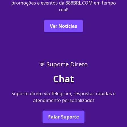
promoções e eventos da 888BRL.COM em tempo
real!
Ver Notícias
💬 Suporte Direto
Chat
Suporte direto via Telegram, respostas rápidas e
atendimento personalizado!
Falar Suporte