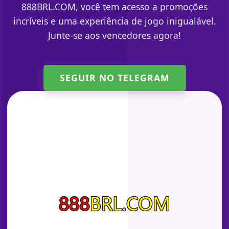
888BRL.COM, você tem acesso a promoções
incríveis e uma experiência de jogo inigualável.
Junte-se aos vencedores agora!
SEGUIR NO TELEGRAM