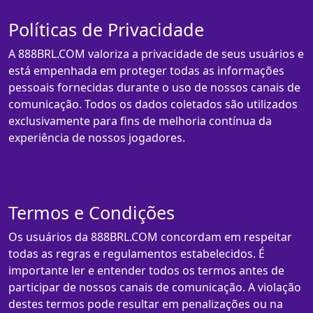
Políticas de Privacidade
A 888BRL.COM valoriza a privacidade de seus usuários e
está empenhada em proteger todas as informações
pessoais fornecidas durante o uso de nossos canais de
comunicação. Todos os dados coletados são utilizados
exclusivamente para fins de melhoria contínua da
experiência de nossos jogadores.
Termos e Condições
Os usuários da 888BRL.COM concordam em respeitar
todas as regras e regulamentos estabelecidos. É
importante ler e entender todos os termos antes de
participar de nossos canais de comunicação. A violação
destes termos pode resultar em penalizações ou na