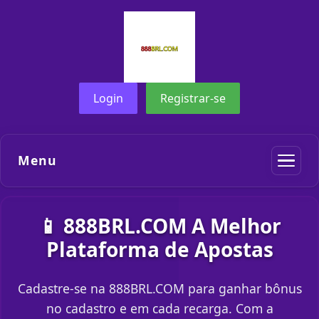
Login
Registrar-se
Menu
📱 888BRL.COM A Melhor
Plataforma de Apostas
Cadastre-se na 888BRL.COM para ganhar bônus
no cadastro e em cada recarga. Com a