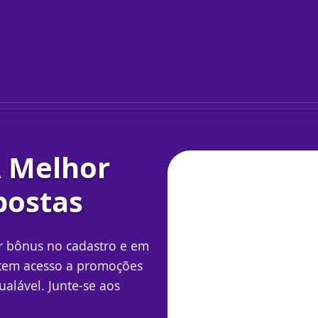
A Melhor
postas
r bônus no cadastro e em
 tem acesso a promoções
ualável. Junte-se aos