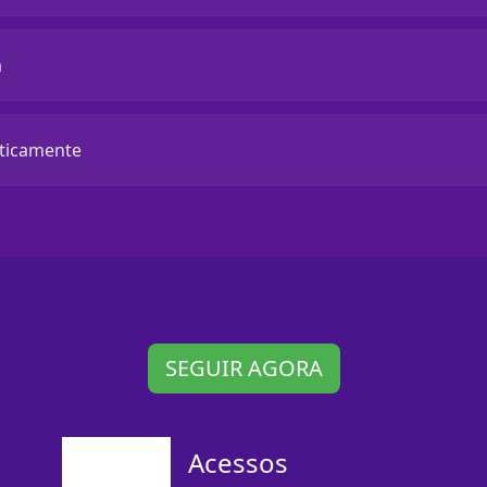
a
aticamente
SEGUIR AGORA
Acessos