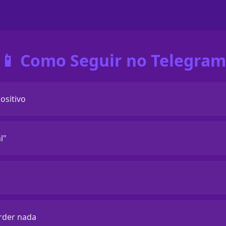
📱 Como Seguir no Telegram
ositivo
l"
erder nada