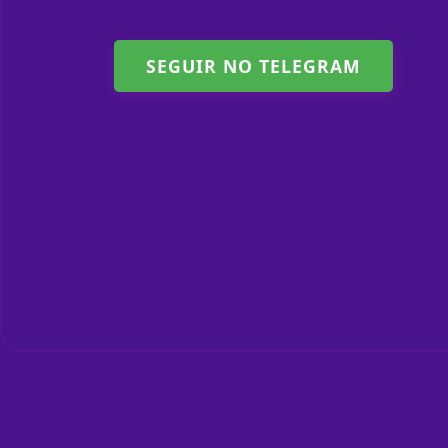
SEGUIR NO TELEGRAM