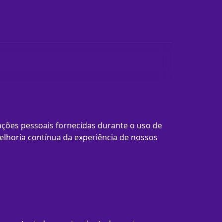
ações pessoais fornecidas durante o uso de
elhoria contínua da experiência de nossos