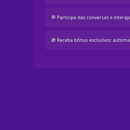
💬 Participe das conversas e interaj
🎁 Receba bônus exclusivos autom