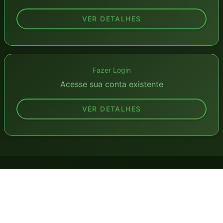
VER DETALHES
Fazer Login
Acesse sua conta existente
VER DETALHES