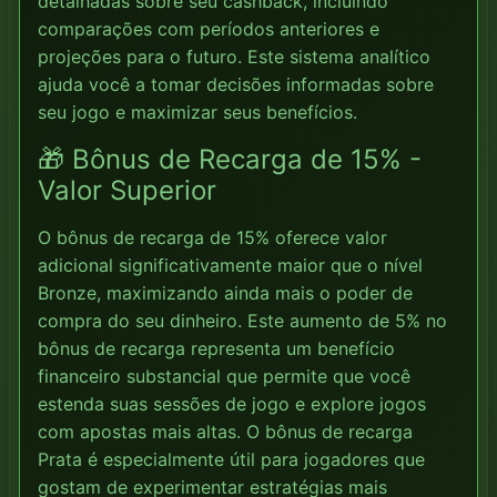
detalhadas sobre seu cashback, incluindo
comparações com períodos anteriores e
projeções para o futuro. Este sistema analítico
ajuda você a tomar decisões informadas sobre
seu jogo e maximizar seus benefícios.
🎁 Bônus de Recarga de 15% -
Valor Superior
O bônus de recarga de 15% oferece valor
adicional significativamente maior que o nível
Bronze, maximizando ainda mais o poder de
compra do seu dinheiro. Este aumento de 5% no
bônus de recarga representa um benefício
financeiro substancial que permite que você
estenda suas sessões de jogo e explore jogos
com apostas mais altas. O bônus de recarga
Prata é especialmente útil para jogadores que
gostam de experimentar estratégias mais