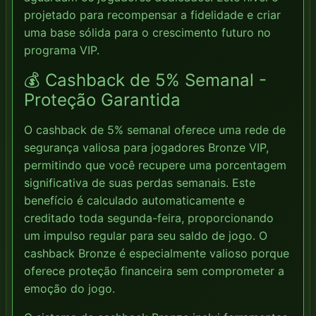
projetado para recompensar a fidelidade e criar
uma base sólida para o crescimento futuro no
programa VIP.
💰 Cashback de 5% Semanal -
Proteção Garantida
O cashback de 5% semanal oferece uma rede de
segurança valiosa para jogadores Bronze VIP,
permitindo que você recupere uma porcentagem
significativa de suas perdas semanais. Este
benefício é calculado automaticamente e
creditado toda segunda-feira, proporcionando
um impulso regular para seu saldo de jogo. O
cashback Bronze é especialmente valioso porque
oferece proteção financeira sem comprometer a
emoção do jogo.