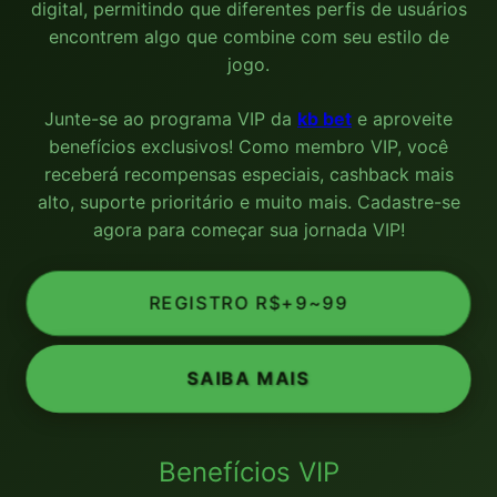
digital, permitindo que diferentes perfis de usuários
encontrem algo que combine com seu estilo de
Lottery
jogo.
👤 Conta
Junte-se ao programa VIP da
kb bet
e aproveite
benefícios exclusivos! Como membro VIP, você
Login
receberá recompensas especiais, cashback mais
alto, suporte prioritário e muito mais. Cadastre-se
agora para começar sua jornada VIP!
Cadastro
Bônus
REGISTRO R$+9~99
VIP
SAIBA MAIS
🏆 Plataforma
Benefícios VIP
Plataforma